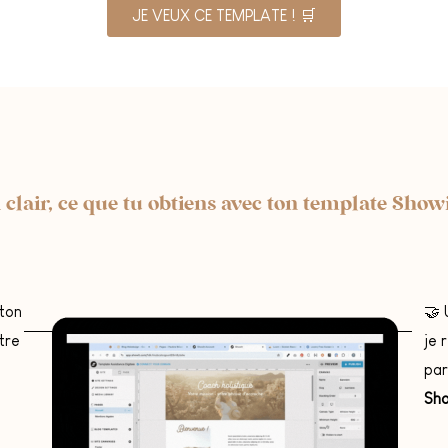
JE VEUX CE TEMPLATE ! 🛒
 clair, ce que tu obtiens avec ton template Showi
ton
🤝
tre
je 
par
Sho