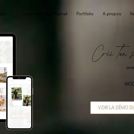
mble
Templates site internet
Portfolio
A propos
R
Créé ton s
ave
MOD
VOIR LA DÉMO DU