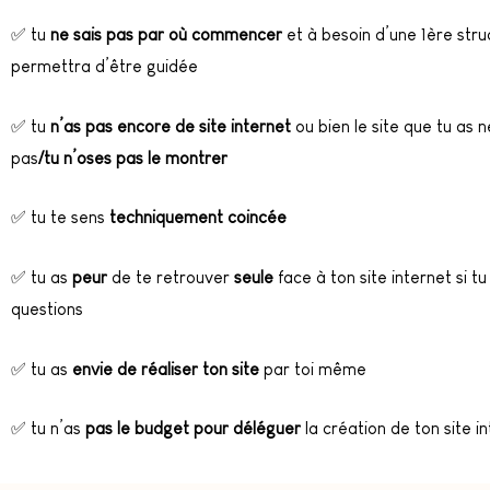
✅ tu
ne sais pas par où commencer
et à besoin d’une 1ère stru
permettra d’être guidée
✅ tu
n’as pas encore de site internet
ou bien le site que tu as 
pas
/tu n’oses pas le montrer
✅ tu te sens
techniquement coincée
✅ tu as
peur
de te retrouver
seule
face à ton site internet si tu
questions
✅ tu as
envie de réaliser ton site
par toi même
✅
tu n’as
pas le budget pour déléguer
la création de ton site i