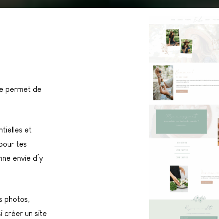
te permet de
tielles et
 pour tes
nne envie d’y
es photos,
i créer un site