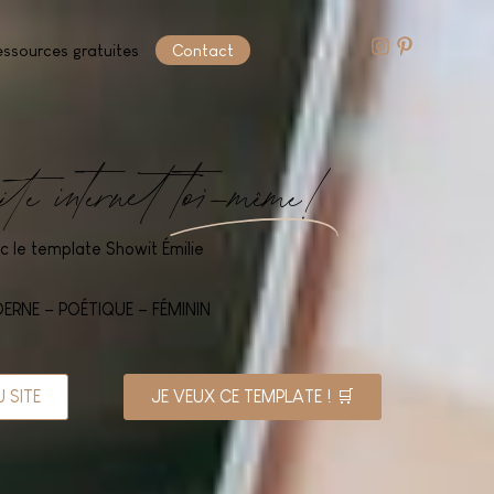
essources gratuites
Contact
ite internet
toi-même!
c le template Showit Émilie
ERNE – POÉTIQUE – FÉMININ
 SITE
JE VEUX CE TEMPLATE ! 🛒