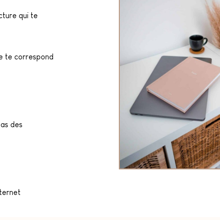
cture qui te
ne te correspond
 as des
nternet