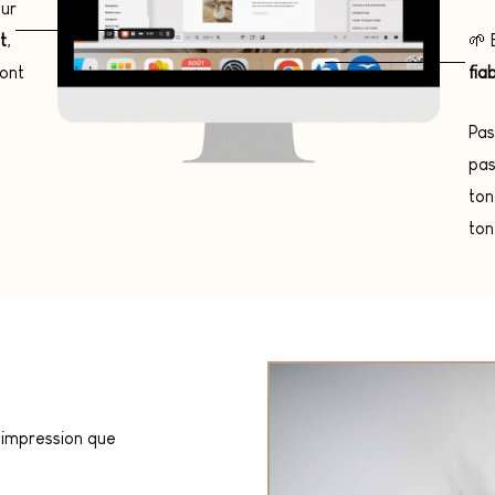
our
t
,
🌱 
ont
fia
Pas
pas
ton
ton
l’impression que