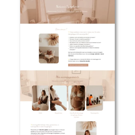
🌟 Un travail exceptionnel !
Je tiens à remercier du fond du cœur Pauline qui a créé mon
site Internet. Il est tout simplement magnifique, parfaitement
à mon image, et reflète avec douceur et authenticité mon
univers et mon activité.
Merci pour ta créativité, ton écoute, ta patience et ton
professionnalisme. Grâce à toi, j’ai aujourd’hui un site qui me
ressemble vraiment et dont je suis très fière. Je recommande
les yeux fermés!